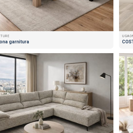
ITURE
UGAO
na garnitura
COST