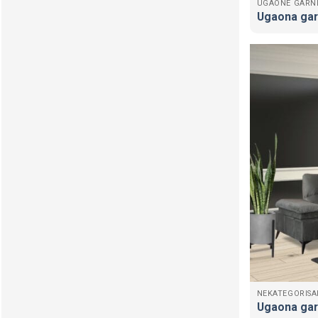
UGAONE GARN
Ugaona garn
NEKATEGORIS
Ugaona gar