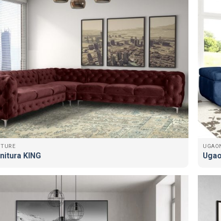
ITURE
UGAO
nitura KING
Ugao