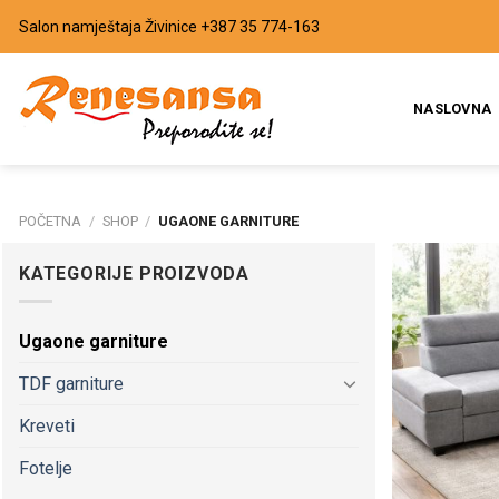
Preskoči
Salon namještaja Živinice
+387 35 774-163
na
sadržaj
NASLOVNA
POČETNA
/
SHOP
/
UGAONE GARNITURE
KATEGORIJE PROIZVODA
Ugaone garniture
TDF garniture
Kreveti
Fotelje