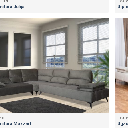
ITURE
UGAO
itura Julija
Ugao
ANO
UGAO
nitura Mozzart
Ugao