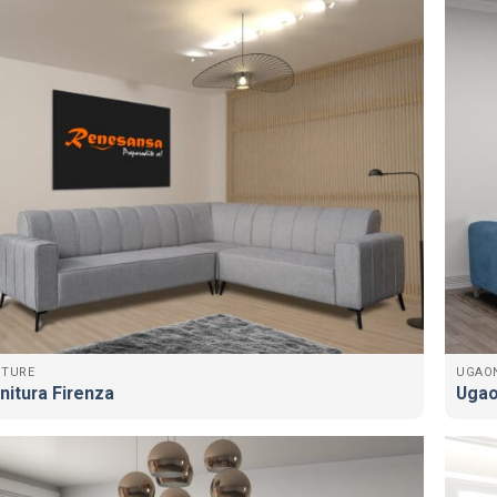
ITURE
UGAO
nitura Firenza
Ugao