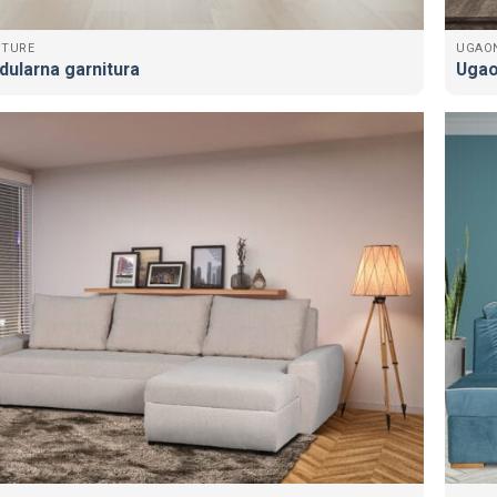
ITURE
UGAO
ularna garnitura
Ugao