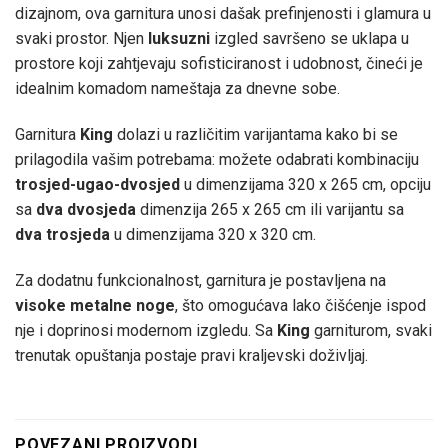
dizajnom, ova garnitura unosi dašak prefinjenosti i glamura u
svaki prostor. Njen
luksuzni
izgled savršeno se uklapa u
prostore koji zahtjevaju sofisticiranost i udobnost, čineći je
idealnim komadom nameštaja za dnevne sobe.
Garnitura
King
dolazi u različitim varijantama kako bi se
prilagodila vašim potrebama: možete odabrati kombinaciju
trosjed-ugao-dvosjed
u dimenzijama 320 x 265 cm, opciju
sa
dva dvosjeda
dimenzija 265 x 265 cm ili varijantu sa
dva trosjeda
u dimenzijama 320 x 320 cm.
Za dodatnu funkcionalnost, garnitura je postavljena na
visoke metalne noge
, što omogućava lako čišćenje ispod
nje i doprinosi modernom izgledu. Sa
King
garniturom, svaki
trenutak opuštanja postaje pravi kraljevski doživljaj.
POVEZANI PROIZVODI