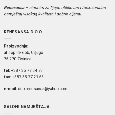
Renesansa
– sinonim za lijepo oblikovan i funkcionalan
namještaj visokog kvaliteta i dobrih cijena!
RENESANSA D.O.O.
Proizvodnja:
ul. Toplička bb, Ciljuge
75 270 Živinice
tel:
+387 35 77 24 73
fax:
+387 35 77 21 63
e-mail:
doo.renesansa@yahoo.com
SALONI NAMJEŠTAJA