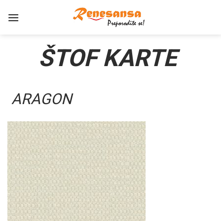
Preskoči
na
sadržaj
ŠTOF KARTE
ARAGON