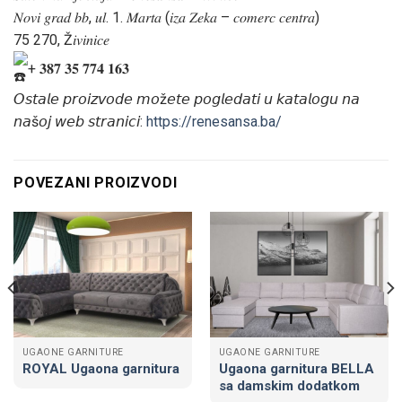
𝑁𝑜𝑣𝑖 𝑔𝑟𝑎𝑑 𝑏𝑏, 𝑢𝑙. 1. 𝑀𝑎𝑟𝑡𝑎 (𝑖𝑧𝑎 𝑍𝑒𝑘𝑎 – 𝑐𝑜𝑚𝑒𝑟𝑐 𝑐𝑒𝑛𝑡𝑟𝑎)
75 270, Ž𝑖𝑣𝑖𝑛𝑖𝑐𝑒
+ 𝟑𝟖𝟕 𝟑𝟓 𝟕𝟕𝟒 𝟏𝟔𝟑
𝘖𝘴𝘵𝘢𝘭𝘦 𝘱𝘳𝘰𝘪𝘻𝘷𝘰𝘥𝘦 𝘮𝘰ž𝘦𝘵𝘦 𝘱𝘰𝘨𝘭𝘦𝘥𝘢𝘵𝘪 𝘶 𝘬𝘢𝘵𝘢𝘭𝘰𝘨𝘶 𝘯𝘢
𝘯𝘢š𝘰𝘫 𝘸𝘦𝘣 𝘴𝘵𝘳𝘢𝘯𝘪𝘤𝘪:
https://renesansa.ba/
POVEZANI PROIZVODI
UGAONE GARNITURE
UGAONE GARNITURE
ROYAL Ugaona garnitura
Ugaona garnitura BELLA
sa damskim dodatkom