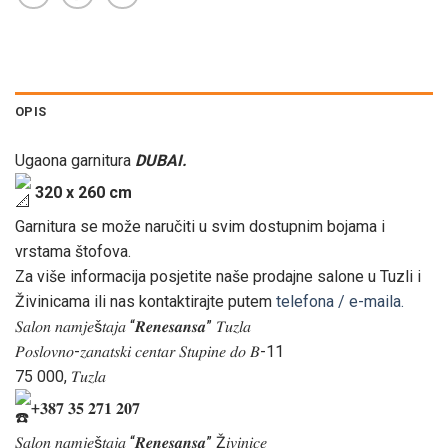
OPIS
Ugaona garnitura
DUBAI.
320 x 260 cm
Garnitura se može naručiti u svim dostupnim bojama i
vrstama štofova.
Za više informacija posjetite naše prodajne salone u Tuzli i
Živinicama ili nas kontaktirajte putem
telefona / e-maila.
𝑆𝑎𝑙𝑜𝑛 𝑛𝑎𝑚𝑗𝑒š𝑡𝑎𝑗𝑎 “𝑹𝒆𝒏𝒆𝒔𝒂𝒏𝒔𝒂” 𝑇𝑢𝑧𝑙𝑎
𝑃𝑜𝑠𝑙𝑜𝑣𝑛𝑜-𝑧𝑎𝑛𝑎𝑡𝑠𝑘𝑖 𝑐𝑒𝑛𝑡𝑎𝑟 𝑆𝑡𝑢𝑝𝑖𝑛𝑒 𝑑𝑜 𝐵-11
75 000, 𝑇𝑢𝑧𝑙𝑎
+𝟑𝟖𝟕 𝟑𝟓 𝟐𝟕𝟏 𝟐𝟎𝟕
𝑆𝑎𝑙𝑜𝑛 𝑛𝑎𝑚𝑗𝑒š𝑡𝑎𝑗𝑎 “𝑹𝒆𝒏𝒆𝒔𝒂𝒏𝒔𝒂” Ž𝑖𝑣𝑖𝑛𝑖𝑐𝑒