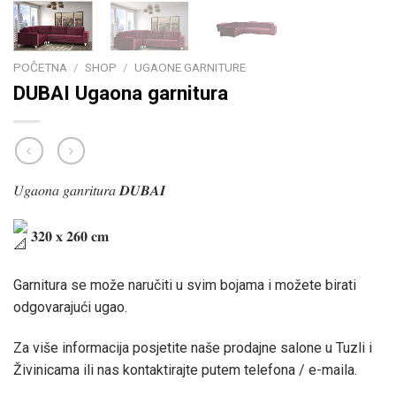
POČETNA
/
SHOP
/
UGAONE GARNITURE
DUBAI Ugaona garnitura
𝑈𝑔𝑎𝑜𝑛𝑎 𝑔𝑎𝑛𝑟𝑖𝑡𝑢𝑟𝑎 𝑫𝑼𝑩𝑨𝑰
𝟑𝟐𝟎 𝐱 𝟐𝟔𝟎 𝐜𝐦
Garnitura se može naručiti u svim bojama i možete birati
odgovarajući ugao.
Za više informacija posjetite naše prodajne salone u Tuzli i
Živinicama ili nas kontaktirajte putem telefona / e-maila.