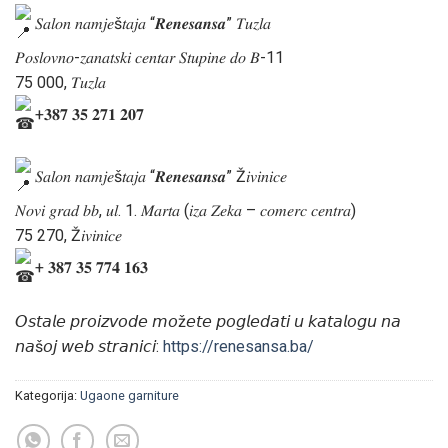
𝑆𝑎𝑙𝑜𝑛 𝑛𝑎𝑚𝑗𝑒š𝑡𝑎𝑗𝑎 “𝑹𝒆𝒏𝒆𝒔𝒂𝒏𝒔𝒂” 𝑇𝑢𝑧𝑙𝑎
𝑃𝑜𝑠𝑙𝑜𝑣𝑛𝑜-𝑧𝑎𝑛𝑎𝑡𝑠𝑘𝑖 𝑐𝑒𝑛𝑡𝑎𝑟 𝑆𝑡𝑢𝑝𝑖𝑛𝑒 𝑑𝑜 𝐵-11
75 000, 𝑇𝑢𝑧𝑙𝑎
+𝟑𝟖𝟕 𝟑𝟓 𝟐𝟕𝟏 𝟐𝟎𝟕
𝑆𝑎𝑙𝑜𝑛 𝑛𝑎𝑚𝑗𝑒š𝑡𝑎𝑗𝑎 “𝑹𝒆𝒏𝒆𝒔𝒂𝒏𝒔𝒂” Ž𝑖𝑣𝑖𝑛𝑖𝑐𝑒
𝑁𝑜𝑣𝑖 𝑔𝑟𝑎𝑑 𝑏𝑏, 𝑢𝑙. 1. 𝑀𝑎𝑟𝑡𝑎 (𝑖𝑧𝑎 𝑍𝑒𝑘𝑎 – 𝑐𝑜𝑚𝑒𝑟𝑐 𝑐𝑒𝑛𝑡𝑟𝑎)
75 270, Ž𝑖𝑣𝑖𝑛𝑖𝑐𝑒
+ 𝟑𝟖𝟕 𝟑𝟓 𝟕𝟕𝟒 𝟏𝟔𝟑
𝘖𝘴𝘵𝘢𝘭𝘦 𝘱𝘳𝘰𝘪𝘻𝘷𝘰𝘥𝘦 𝘮𝘰ž𝘦𝘵𝘦 𝘱𝘰𝘨𝘭𝘦𝘥𝘢𝘵𝘪 𝘶 𝘬𝘢𝘵𝘢𝘭𝘰𝘨𝘶 𝘯𝘢
𝘯𝘢š𝘰𝘫 𝘸𝘦𝘣 𝘴𝘵𝘳𝘢𝘯𝘪𝘤𝘪:
https://renesansa.ba/
Kategorija:
Ugaone garniture