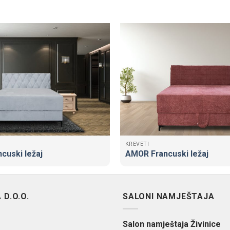
KREVETI
cuski ležaj
AMOR Francuski ležaj
D.O.O.
SALONI NAMJEŠTAJA
Salon namještaja Živinice