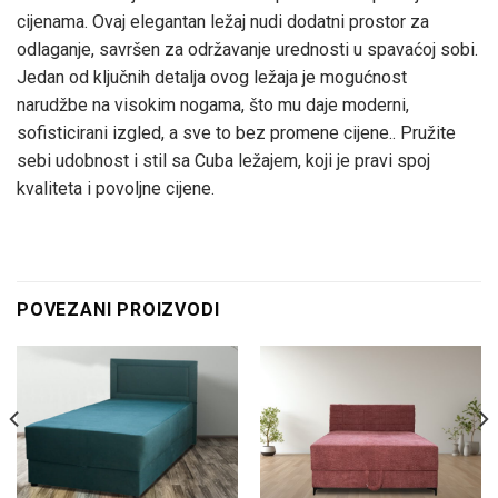
cijenama. Ovaj elegantan ležaj nudi dodatni prostor za
odlaganje, savršen za održavanje urednosti u spavaćoj sobi.
Jedan od ključnih detalja ovog ležaja je mogućnost
narudžbe na visokim nogama, što mu daje moderni,
sofisticirani izgled, a sve to bez promene cijene.. Pružite
sebi udobnost i stil sa Cuba ležajem, koji je pravi spoj
kvaliteta i povoljne cijene.
POVEZANI PROIZVODI