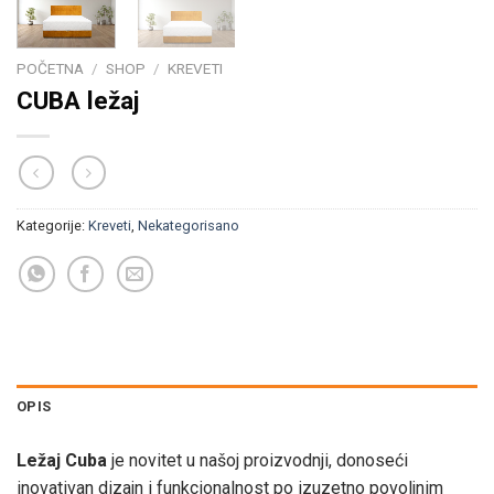
POČETNA
/
SHOP
/
KREVETI
CUBA ležaj
Kategorije:
Kreveti
,
Nekategorisano
OPIS
Ležaj Cuba
je novitet u našoj proizvodnji, donoseći
inovativan dizajn i funkcionalnost po izuzetno povoljnim