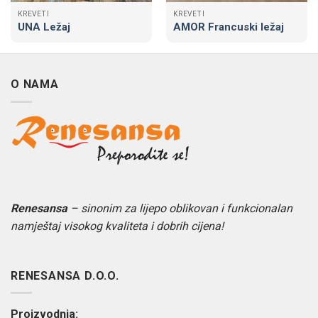
KREVETI
KREVETI
UNA Ležaj
AMOR Francuski ležaj
O NAMA
Renesansa
– sinonim za lijepo oblikovan i funkcionalan
namještaj visokog kvaliteta i dobrih cijena!
RENESANSA D.O.O.
Proizvodnja: