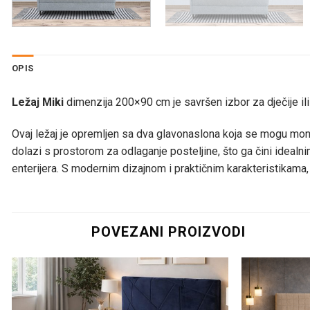
OPIS
Ležaj Miki
dimenzija 200×90 cm je savršen izbor za dječije il
Ovaj ležaj je opremljen sa dva glavonaslona koja se mogu monti
dolazi s prostorom za odlaganje posteljine, što ga čini idealn
enterijera. S modernim dizajnom i praktičnim karakteristikama, 
POVEZANI PROIZVODI