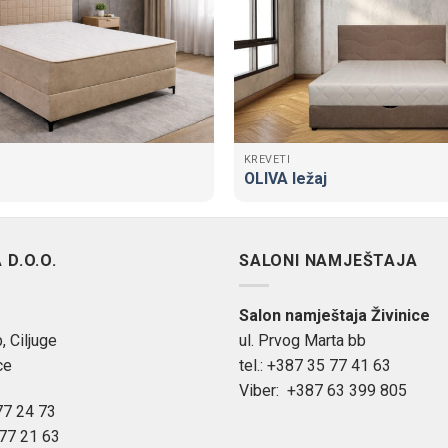
KREVETI
OLIVA ležaj
D.O.O.
SALONI NAMJEŠTAJA
Salon namještaja Živinice
, Ciljuge
ul. Prvog Marta bb
ce
tel.: +387 35 77 41 63
Viber: +387 63 399 805
7 24 73
77 21 63