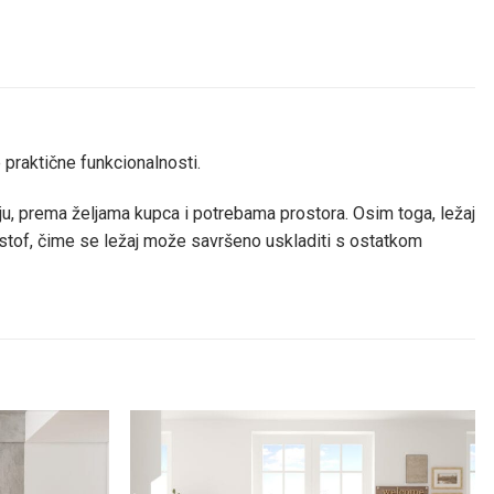
praktične funkcionalnosti.
nju, prema željama kupca i potrebama prostora. Osim toga, ležaj
i stof, čime se ležaj može savršeno uskladiti s ostatkom