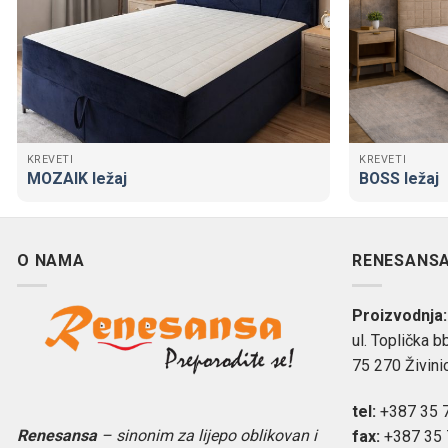
KREVETI
KREVETI
MOZAIK ležaj
BOSS ležaj
O NAMA
RENESANSA 
Proizvodnja:
ul. Toplička bb
75 270 Živini
tel:
+387 35 7
Renesansa
– sinonim za lijepo oblikovan i
fax:
+387 35 