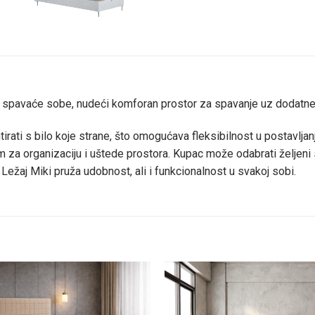
i spavaće sobe, nudeći komforan prostor za spavanje uz dodatne 
rati s bilo koje strane, što omogućava fleksibilnost u postavlja
im za organizaciju i uštede prostora. Kupac može odabrati željen
Ležaj Miki pruža udobnost, ali i funkcionalnost u svakoj sobi.