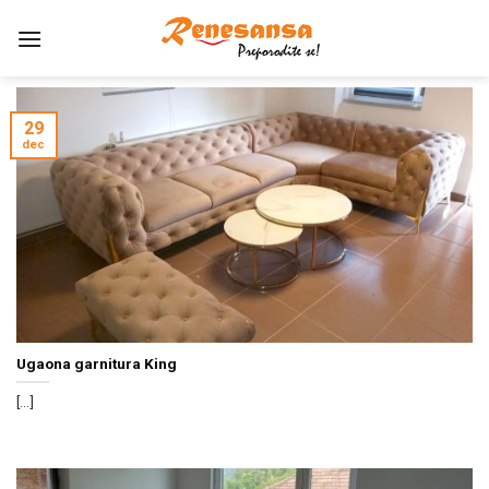
Preskoči
na
sadržaj
29
dec
Ugaona garnitura King
[...]