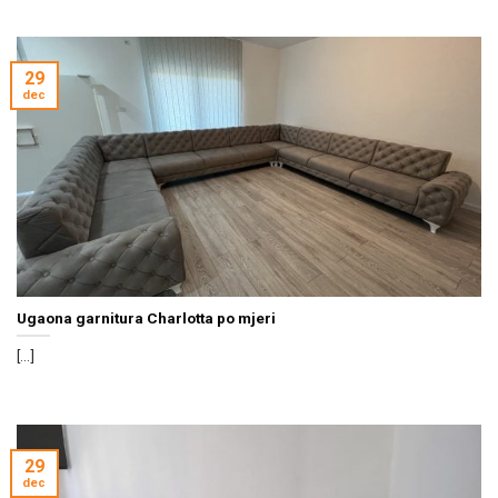
29
dec
Ugaona garnitura Charlotta po mjeri
[...]
29
dec