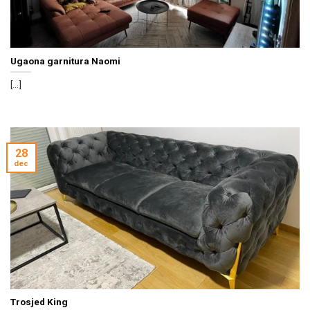
Ugaona garnitura Naomi
[...]
28
dec
Trosjed King