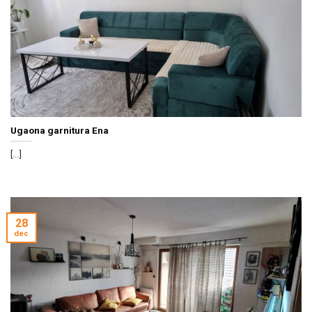
Ugaona garnitura Ena
[...]
28
dec