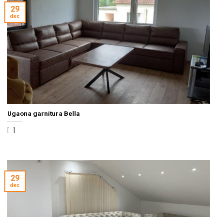
29
dec
Ugaona garnitura Bella
[...]
29
dec