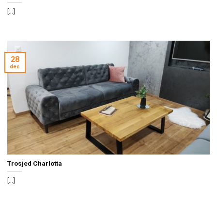
[...]
28
dec
Trosjed Charlotta
[...]