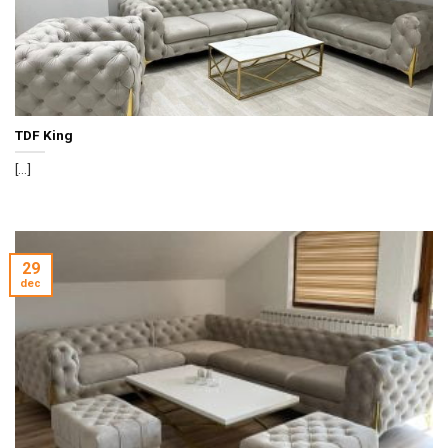
TDF King
[...]
29
dec