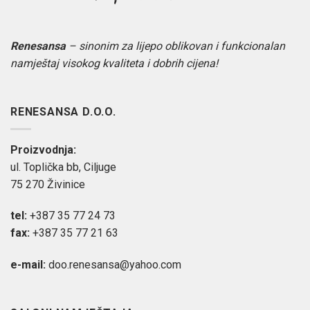
Renesansa
– sinonim za lijepo oblikovan i funkcionalan
namještaj visokog kvaliteta i dobrih cijena!
RENESANSA D.O.O.
Proizvodnja:
ul. Toplička bb, Ciljuge
75 270 Živinice
tel:
+387 35 77 24 73
fax:
+387 35 77 21 63
e-mail:
doo.renesansa@yahoo.com