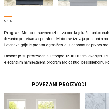
OPIS
Program Moica
je savršen izbor za one koji traže funkcionaln
ih vašim potrebama i prostoru. Moica se izdvaja posebnim me
i stanove gdje je prostor ograničen, ali udobnost na prvom me
Dimenzije su prroizvoda su: trosjed 160×110 cm, dvosjed 120×1
elegantnim namještajem, program Moica nudi besprijekornu komb
POVEZANI PROIZVODI