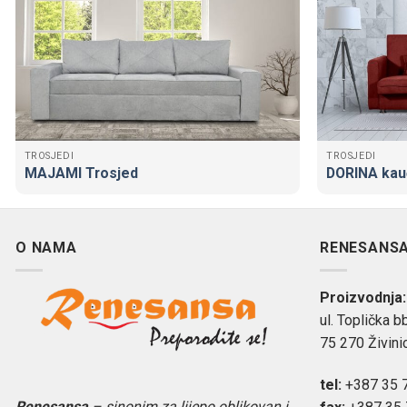
TROSJEDI
TROSJEDI
MAJAMI Trosjed
DORINA kau
O NAMA
RENESANSA 
Proizvodnja:
ul. Toplička bb
75 270 Živini
tel:
+387 35 7
Renesansa
– sinonim za lijepo oblikovan i