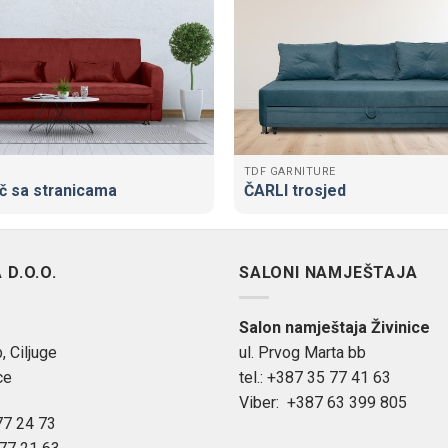
TDF GARNITURE
č sa stranicama
ČARLI trosjed
D.O.O.
SALONI NAMJEŠTAJA
Salon namještaja Živinice
, Ciljuge
ul. Prvog Marta bb
ce
tel.: +387 35 77 41 63
Viber: +387 63 399 805
7 24 73