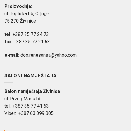
Proizvodnja:
ul. Toplička bb, Ciljuge
75 270 Živinice
tel:
+387 35 77 24 73
fax:
+387 35 77 21 63
e-mail:
doo.renesansa@yahoo.com
SALONI NAMJEŠTAJA
Salon namještaja Živinice
ul. Prvog Marta bb
tel.: +387 35 77 41 63
Viber: +387 63 399 805