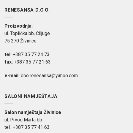
RENESANSA D.O.O.
Proizvodnja:
ul. Toplička bb, Ciljuge
75 270 Živinice
tel:
+387 35 77 24 73
fax:
+387 35 77 21 63
e-mail:
doo.renesansa@yahoo.com
SALONI NAMJEŠTAJA
Salon namještaja Živinice
ul. Prvog Marta bb
tel.: +387 35 77 41 63