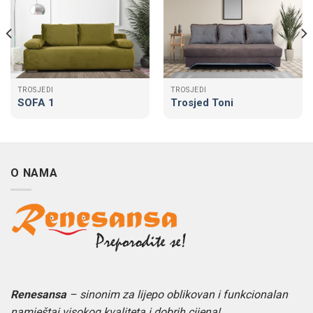
TROSJEDI
TROSJEDI
SOFA 1
Trosjed Toni
O NAMA
Renesansa
– sinonim za lijepo oblikovan i funkcionalan
namještaj visokog kvaliteta i dobrih cijena!