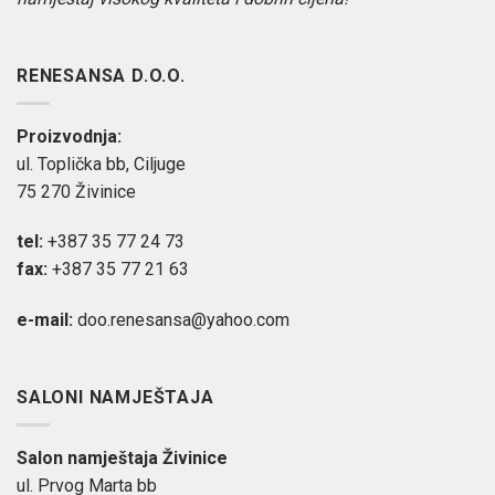
RENESANSA D.O.O.
Proizvodnja:
ul. Toplička bb, Ciljuge
75 270 Živinice
tel:
+387 35 77 24 73
fax:
+387 35 77 21 63
e-mail:
doo.renesansa@yahoo.com
SALONI NAMJEŠTAJA
Salon namještaja Živinice
ul. Prvog Marta bb